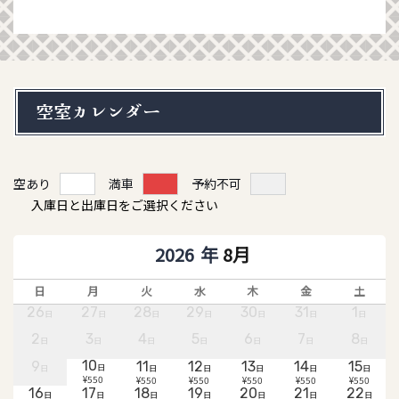
空室カレンダー
空あり
満車
予約不可
入庫日と出庫日をご選択ください
8月
日
月
火
水
木
金
土
26
27
28
29
30
31
1
日
日
日
日
日
日
日
2
3
4
5
6
7
8
日
日
日
日
日
日
日
10
9
11
12
13
14
15
日
日
日
日
日
日
日
¥550
¥550
¥550
¥550
¥550
¥550
16
17
18
19
20
21
22
日
日
日
日
日
日
日