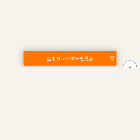
空車カレンダーを見る
↑
〒100-0006
東京都千代田区有楽町1丁目1-3 東京宝塚ビル8階
株式会社パーキングマーケット