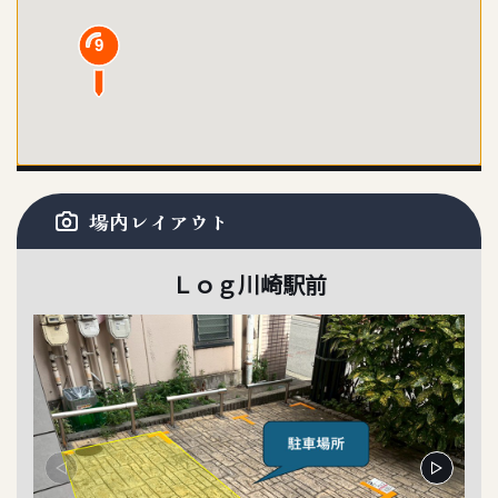
9
場内レイアウト
Ｌｏｇ川崎駅前