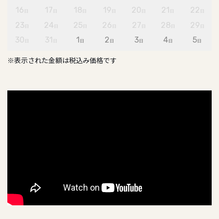
16
17
18
19
20
21
22
日
日
日
日
日
日
日
23
24
25
26
27
28
29
日
日
日
日
日
日
日
30
31
1
2
3
4
5
日
日
日
日
日
日
日
※表示された金額は税込み価格です