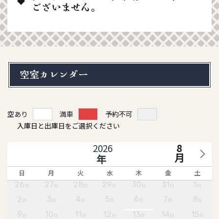
ございません。
空室カレンダー
空あり
満車
予約不可
入庫日と出庫日をご選択ください
8
月
日
月
火
水
木
金
土
26
27
28
29
30
31
1
日
日
日
日
日
日
日
6
2
3
4
5
7
8
日
日
日
日
日
日
日
9
10
11
12
13
14
15
日
日
日
日
日
日
日