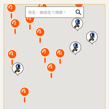
3
2
2
4
2
4
7
11
4
8
9