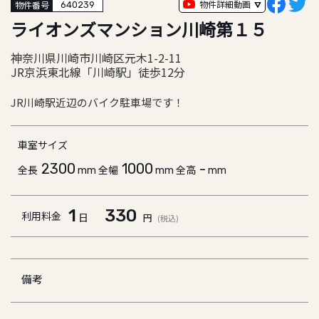
物件詳細動画
物件番号
640239
ライオンズマンション川崎第１５
神奈川県川崎市川崎区元木1-2-11
JR京浜東北線「川崎駅」徒歩12分
JR川崎駅近辺のバイク駐車場です！
車室サイズ
2300
1000
-
全長
全幅
全高
mm
mm
mm
1
330
利用料金
日
円
(税込)
備考
2