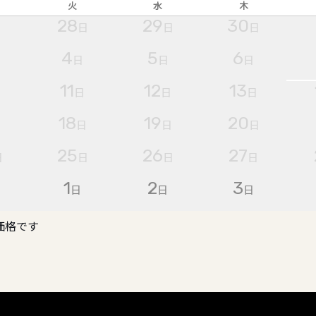
火
水
木
28
29
30
日
日
日
日
4
5
6
日
日
日
11
12
13
日
日
日
日
18
19
20
日
日
日
日
25
26
27
日
日
日
日
1
2
3
日
日
日
日
価格です