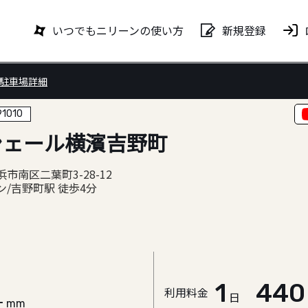
新規登録
いつでもニリーンの使い方
駐車場詳細
91010
シェール横濱吉野町
市南区二葉町3-28-12
/吉野町駅 徒歩4分
1
44
利用料金
日
-
mm