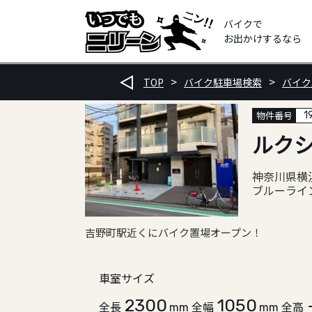
バイクで
お出かけするなら
TOP
バイク駐車場検索
バイク
物件番号
1
ルク
神奈川県横浜
ブルーライン
吉野町駅近くにバイク置場オープン！
車室サイズ
2300
1050
全長
全幅
全高
mm
mm