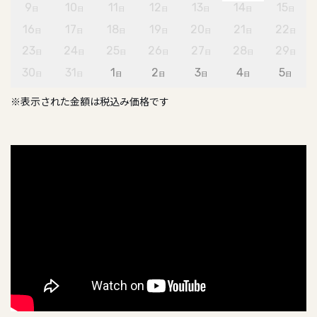
9
10
11
12
13
14
15
日
日
日
日
日
日
日
16
17
18
19
20
21
22
日
日
日
日
日
日
日
23
24
25
26
27
28
29
日
日
日
日
日
日
日
30
31
1
2
3
4
5
日
日
日
日
日
日
日
※表示された金額は税込み価格です