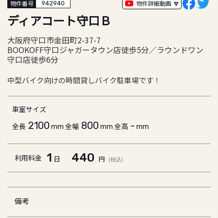
物件詳細動画
物件番号
942940
ディアコート守口Ｂ
大阪府守口市金田町2-37-7
BOOKOFF守口ジャガータウン店徒歩5分／ラウンドワン
守口店徒歩6分
中型バイク向けの時間貸しバイク駐車場です！
車室サイズ
2100
800
-
全長
全幅
全高
mm
mm
mm
1
440
利用料金
日
円
(税込)
備考