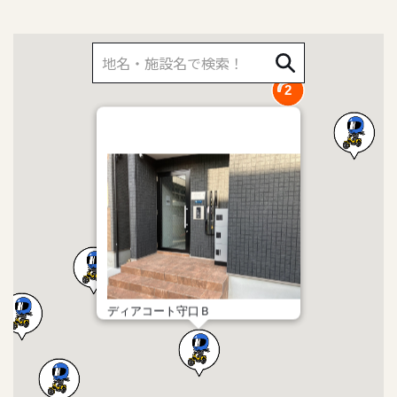
2
ディアコート守口Ｂ