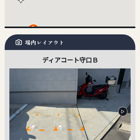
6
23
場内レイアウト
2
ディアコート守口Ｂ
2
21