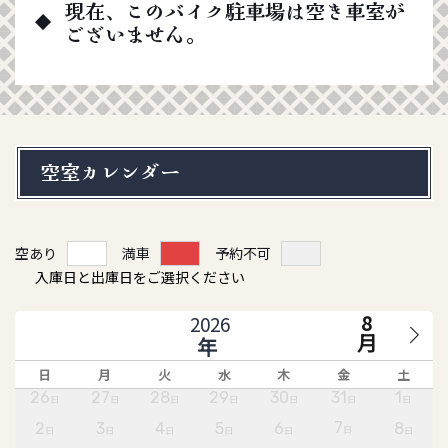
現在、このバイク駐車場は空き車室が
ございません。
空室カレンダー
空あり
満車
予約不可
入庫日と出庫日をご選択ください
8
月
日
月
火
水
木
金
土
26
27
28
29
30
31
1
日
日
日
日
日
日
日
7
2
3
4
5
6
8
日
日
日
日
日
日
日