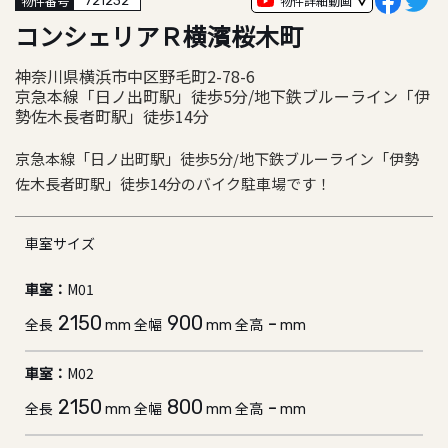
物件詳細動画
物件番号
721232
コンシェリアＲ横濱桜木町
神奈川県横浜市中区野毛町2-78-6
京急本線「日ノ出町駅」徒歩5分/地下鉄ブルーライン「伊
勢佐木長者町駅」徒歩14分
京急本線「日ノ出町駅」徒歩5分/地下鉄ブルーライン「伊勢
佐木長者町駅」徒歩14分のバイク駐車場です！
車室サイズ
車室：
M01
2150
900
-
全長
全幅
全高
mm
mm
mm
車室：
M02
2150
800
-
全長
全幅
全高
mm
mm
mm