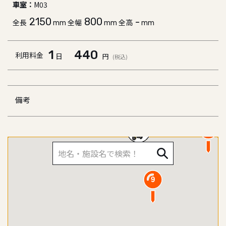
車室：
M03
2150
800
-
全長
全幅
全高
mm
mm
mm
1
440
利用料金
日
円
(税込)
2
備考
3
8
9